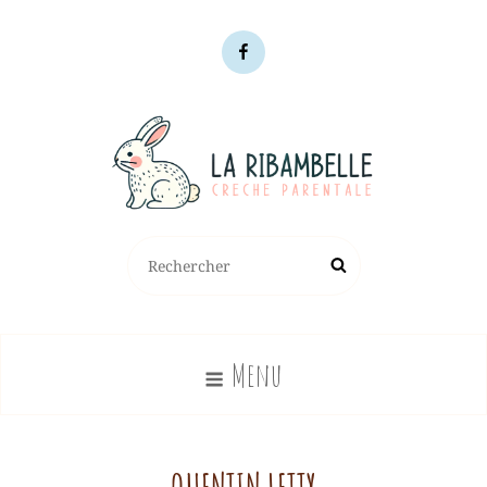
Facebook
CRÈCHE LA RIBAMBELLE
Search
Search
La Ribambelle Est Une Crèche Parentale Située À Lyon 1er, Qui
for:
Accueille 17 Enfants Entre 2,5 Mois Et 4 Ans.
Menu
QUENTIN LETTY